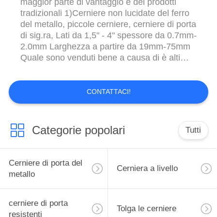
maggior parte di vantaggio e dei prodotti
tradizionali 1)Cerniere non lucidate del ferro
del metallo, piccole cerniere, cerniere di porta
di sig.ra, Lati da 1,5" - 4" spessore da 0.7mm-
2.0mm Larghezza a partire da 19mm-75mm
Quale sono venduti bene a causa di è alti
prezzo competitivo e qualità in Africano,
Medio Oriente, paesi e sudamericano
sudafricani e sudorientali ~ 2) L'ottone ha
CONTATTACI!
placcato le cerniere del metallo, ...
Categorie popolari
Tutti
Cerniere di porta del
Cerniera a livello
metallo
cerniere di porta
Tolga le cerniere
resistenti