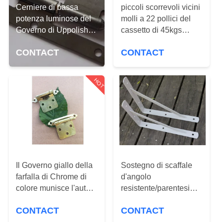
FABBRICA
Cerniere di bassa
piccoli scorrevoli vicini
potenza luminose del
molli a 22 pollici del
Governo di Uppolished
cassetto di 45kgs
CONTROLLO
2.0mm H senza viti
35mm
DI
CONTACT
CONTACT
QUALITÀ
HOT
CONTATTICI
NOTIZIE
MAPPA
Il Governo giallo della
Sostegno di scaffale
DEL
farfalla di Chrome di
d'angolo
colore munisce l'auto
resistente/parentesi
SITO
di cardini che si chiude
angolari d'acciaio
CONTACT
CONTACT
per la porta
resistenti 30mm a 10