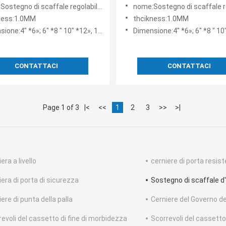
o di Brown di 90 gradi
scaffale di qualità di altezza
scaffale regolabile di sostegno dello scaffale del nero di angolo pieghevole resistente
nome:Sostegno di scaffale regolabile di sostegno dello scaffale del nero di angolo
golo del sostegno
ness:1.0MM
thcikness:1.0MM
one:4" *6»; 6" *8 " 10" *12», 12" *14»
Dimensione:4" *6»; 6" *8 " 10" *12»
CONTATTACI
CONTATTACI
Page 1 of 3
|<
<<
1
2
3
>>
>|
era a livello
cerniere di porta resist
iera di porta di sicurezza
Sostegno di scaffale d
ere di punta della palla
Cerniere del Governo del
revoli del cassetto di fine di morbidezza
Scorrevoli del cassetto