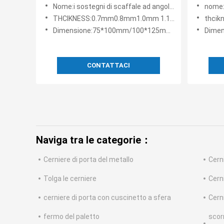
di Wadrobe Cupboar del Governo
sostegn
Nome:i sostegni di scaffale ad angolo metal i sostegni di scaffale per la mobilia cupboar del wadrobe del
nome:Sostegno di 
facendo uso di
dell'an
THCIKNESS:0.7mm0.8mm1.0mm 1.1mm 1.2mm 1.4mm
thcik
Dimensione:75*100mm/100*125mm/125*150mm .......
Dimensi
CONTATTACI
Naviga tra le categorie：
Cerniere di porta del metallo
Cerni
Tolga le cerniere
Cern
cerniere di porta con cuscinetto a sfera
Cerni
fermo del paletto
scor