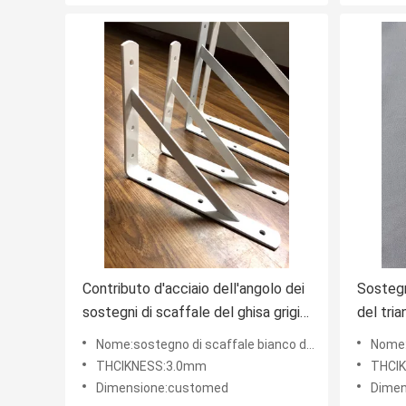
Contributo d'acciaio dell'angolo dei
Sostegn
sostegni di scaffale del ghisa grigio
del tri
di angolo al montaggio
colore g
Nome:sostegno di scaffale bianco del rivestimento della polvere di colore di /grey
Nome:Sostegno
dell'hardware della mobilia
sosteg
THCIKNESS:3.0mm
THCI
Dimensione:customed
Dimensio