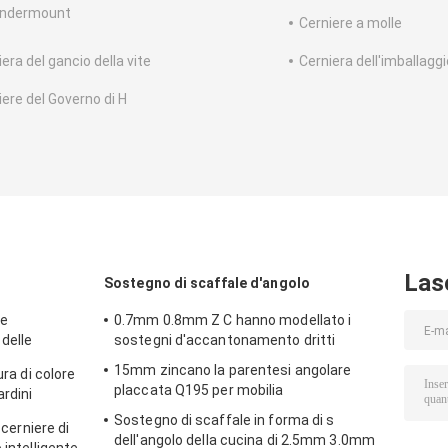
undermount
Cerniere a molle
era del gancio della vite
Cerniera dell'imballaggi
iere del Governo di H
Las
Sostegno di scaffale d'angolo
ie
0.7mm 0.8mm Z C hanno modellato i
 delle
sostegni d'accantonamento dritti
, cerniere
15mm zincano la parentesi angolare
ura di colore
placcata Q195 per mobilia
ardini
revolezza
Sostegno di scaffale in forma di s
 cerniere di
dell'angolo della cucina di 2.5mm 3.0mm