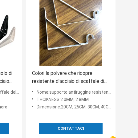
olo di
Colori la polvere che ricopre
ciaio
resistente d'acciaio di scaffale di
di
colore bianco decorativo dei
egni di scaffale
Nome:supporto antiruggine resistente del rivestimento della polvere di colore di colore dei brackts d'acc
sostegni di gancio
THCIKNESS:2.0MM, 2.8MM
nero
Dimensione:20CM, 25CM, 30CM, 40CM 50CM
CONTATTACI