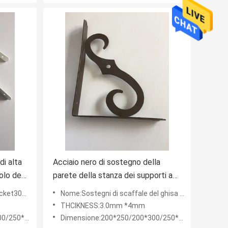
di alta
Acciaio nero di sostegno della
olo del
parete della stanza dei supporti a
.0mm
mensola del ghisa del progettista di
di alta precisione
Nome:Sostegni di scaffale del ghisa del metallo di alta qualità per la decorazione della mobilia
Brown di rinforzo
THCIKNESS:3.0mm *4mm
400/330*500
Dimensione:200*250/200*300/250*300/280*400/330*500