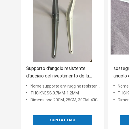
Supporto d'angolo resistente
sostegni
d'acciaio del rivestimento della
angolo 
polvere di colore della ruggine del
decorat
Nome:supporto antiruggine resistente del rivestimento della polvere di colore di colore dei brackts d'acc
Nome:polvere anti
sostegno di scaffale di colore
mensol
THCIKNESS:0.7MM-1.2MM
THCI
grigio anti
Dimensione:20CM, 25CM, 30CM, 40CM 50CM
Dimens
CONTATTACI