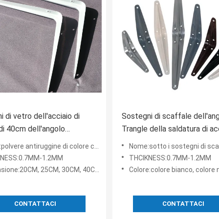
 di vetro dell'acciaio di
Sostegni di scaffale dell'ang
di 40cm dell'angolo
Trangle della saldatura di ac
ivo 50cm del supporto a
del supermercato spessore 
ruggine di colore che ricopre i brackts d'acciaio dello scaffale di colore grigio resist
Nome:sotto i sostegni di scaffale del metallo dei sost
a
1.2mm - di 0.7mm
KNESS:0.7MM-1.2MM
THCIKNESS:0.7MM-1.2MM
ione:20CM, 25CM, 30CM, 40CM 50CM
Colore:colore bianco, colore 
CONTATTACI
CONTATTACI