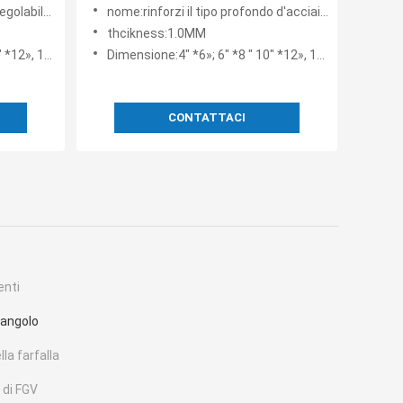
di Eruopean del supporto a mensola
 pieghevole resistente
nome:rinforzi il tipo profondo d'acciaio sostegni delle cerniere di porta di scaffale 1.0mm
dell'angolo
thcikness:1.0MM
, 12" *14»
Dimensione:4" *6»; 6" *8 " 10" *12», 12" *14»
CONTATTACI
enti
'angolo
la farfalla
 di FGV