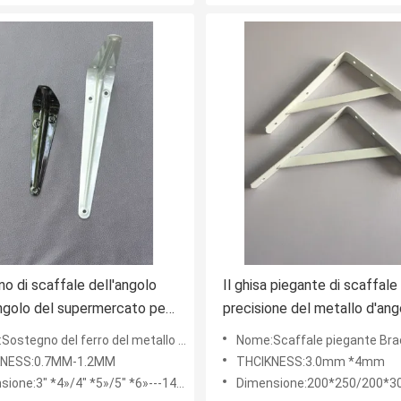
o di scaffale dell'angolo
Il ghisa piegante di scaffale 
angolo del supermercato per
precisione del metallo d'ang
rigio di bianco di colore di
sostegno inquadra 30mm 4
 del ferro del metallo del sostegno di scaffale per il supermercato
Nome:Scaffale piegante Bracket30mm 4.0mm del sostegno del metallo d'angolo 
no TV
KNESS:0.7MM-1.2MM
THCIKNESS:3.0mm *4mm
ne:3" *4»/4" *5»/5" *6»---14" *16»/16" *18»
Dimensione:200*250/200*300/250*300/280*