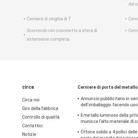
del 
Cerniere di cinghia di T
Cerni
Scorrevoli con cuscinetto a sfera di
Cern
estensione completa
circa
Cerniere di porta del metallo
Annuncio pubblicitario in ser
Circa noi
dell'imballaggio facendo uso
Giro della fabbrica
cerniere di porta del metallo
Il metallo luminoso della pitt
Controllo di qualità
antiche del ferro
munisce l'alto materiale di c
Contattici
leggero del metallo della du
Ottone solido a 4 pollici delle
Notizie