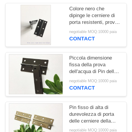
PRIVACY
Colore nero che
POLICY
dipinge le cerniere di
porta resistenti, prova
durevole dell'acqua
negotiable MOQ:10000 paia
delle cerniere di porta
CONTACT
del garage
Piccola dimensione
fissa della prova
dell'acqua di Pin delle
cerniere resistenti di
negotiable MOQ:10000 paia
colore di Brown
CONTACT
Pin fisso di alta di
durevolezza di porta
delle cerniere della
mobilia alta precisione
negotiable MOQ:10000 paia