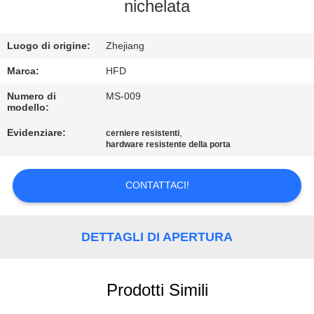
FABBRICA
nichelata
CONTROLLO
Luogo di origine:
Zhejiang
DI
Marca:
HFD
QUALITÀ
Numero di
MS-009
modello:
Evidenziare:
,
cerniere resistenti
CONTATTICI
hardware resistente della porta
NOTIZIE
CONTATTACI!
MAPPA
DETTAGLI DI APERTURA
DEL
SITO
Prodotti Simili