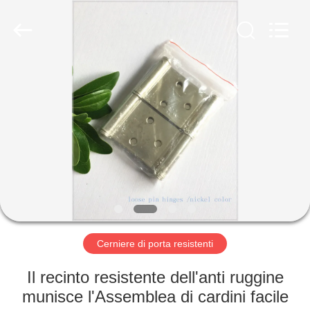
-
2026
PingHu
HongFengDa
Hardware
Factory.
All
Rights
CASA
Reserved.
PRODOTTI
VIDEO
CIRCA
NOI
Cerniere di porta resistenti
GIRO
Il recinto resistente dell'anti ruggine
DELLA
munisce l'Assemblea di cardini facile