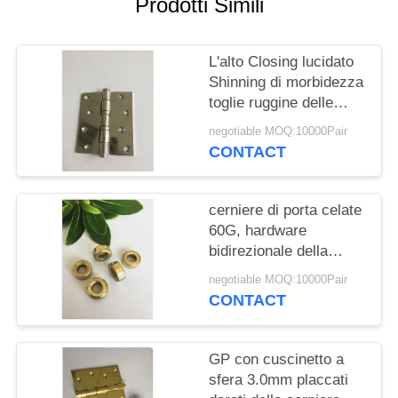
PRIVACY
Prodotti Simili
POLICY
L'alto Closing lucidato
Shinning di morbidezza
toglie ruggine delle
cerniere di porta l'anti
negotiable MOQ:10000Pair
per la porta pesante
CONTACT
cerniere di porta celate
60G, hardware
bidirezionale della
mobilia delle cerniere
negotiable MOQ:10000Pair
di porta del Governo di
CONTACT
colore del nichel
GP con cuscinetto a
sfera 3.0mm placcati