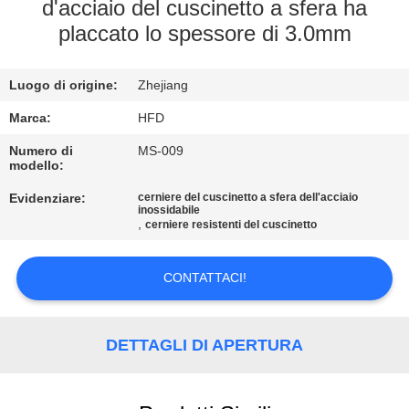
FABBRICA
d'acciaio del cuscinetto a sfera ha
placcato lo spessore di 3.0mm
CONTROLLO
Luogo di origine:
Zhejiang
DI
QUALITÀ
Marca:
HFD
Numero di
MS-009
modello:
CONTATTICI
Evidenziare:
cerniere del cuscinetto a sfera dell'acciaio
inossidabile
,
cerniere resistenti del cuscinetto
NOTIZIE
CONTATTACI!
MAPPA
DEL
DETTAGLI DI APERTURA
SITO