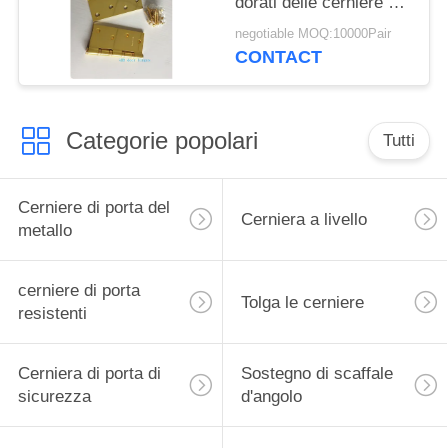
dorati delle cerniere di
porta dell'acciaio
negotiable MOQ:10000Pair
inossidabile dell'anello
CONTACT
dell'OEM
Categorie popolari
Tutti
Cerniere di porta del
Cerniera a livello
metallo
cerniere di porta
Tolga le cerniere
resistenti
Cerniera di porta di
Sostegno di scaffale
sicurezza
d'angolo