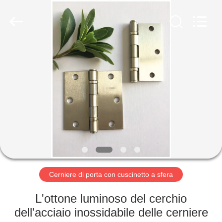
-
2026
PingHu
HongFengDa
Hardware
Factory.
All
Rights
CASA
Reserved.
PRODOTTI
VIDEO
CIRCA
NOI
Cerniere di porta con cuscinetto a sfera
GIRO
L'ottone luminoso del cerchio
DELLA
dell'acciaio inossidabile delle cerniere