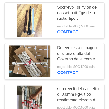
PRIVACY
Scorrevoli di nylon del
POLICY
cassetto di Fgv della
ruota, tipo
sudamericano dei
negotiable MOQ:5000 paia
montaggi degli
CONTACT
accessori del cassetto
Durevolezza di bagno
di silenzio alta del
Governo delle cerniere
dell'ABS della ruota di
negotiable MOQ:5000 paia
progettazione vicina di
CONTACT
brevetto
scorrevoli del cassetto
di 0.8mm Fgv, tipo
rendimento elevato di
Blum dei corridori del
negotiable MOQ:5000 paia