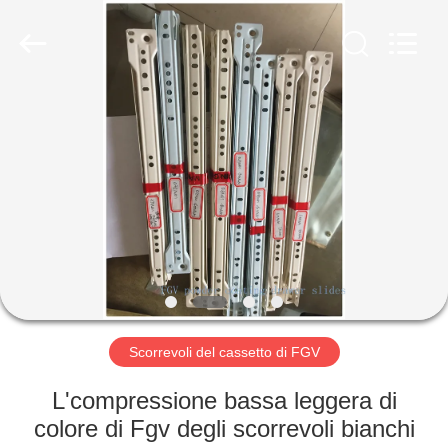
-
2026
PingHu
HongFengDa
Hardware
Factory.
All
Rights
CASA
Reserved.
PRODOTTI
VIDEO
CIRCA
NOI
Scorrevoli del cassetto di FGV
GIRO
L'compressione bassa leggera di
DELLA
colore di Fgv degli scorrevoli bianchi