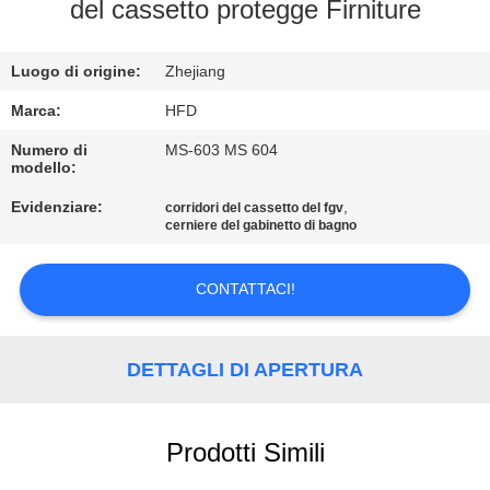
FABBRICA
del cassetto protegge Firniture
CONTROLLO
Luogo di origine:
Zhejiang
DI
Marca:
HFD
QUALITÀ
Numero di
MS-603 MS 604
modello:
Evidenziare:
,
corridori del cassetto del fgv
CONTATTICI
cerniere del gabinetto di bagno
NOTIZIE
CONTATTACI!
MAPPA
DETTAGLI DI APERTURA
DEL
SITO
Prodotti Simili