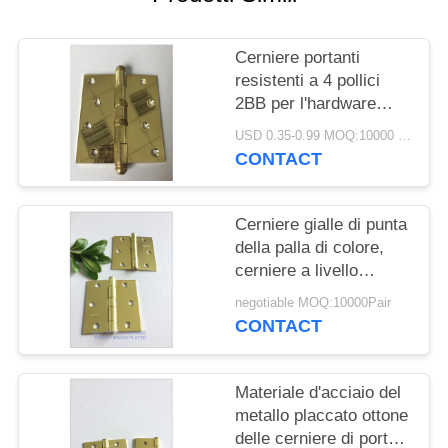
PRIVACY
POLICY
Cerniere portanti
resistenti a 4 pollici
2BB per l'hardware
della costruzione della
USD 0.35-0.99 MOQ:10000 COPPIE
finestra e della porta
CONTACT
Cerniere gialle di punta
della palla di colore,
cerniere a livello
resistenti del supporto
negotiable MOQ:10000Pair
altamente lucidate
CONTACT
Materiale d'acciaio del
metallo placcato ottone
delle cerniere di porta