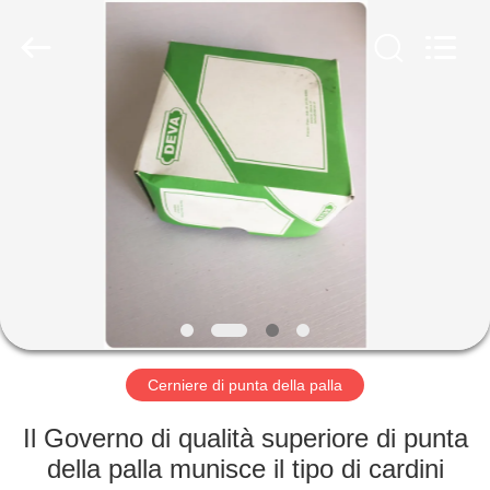
-
2026
PingHu
HongFengDa
Hardware
Factory.
All
Rights
CASA
Reserved.
PRODOTTI
VIDEO
CIRCA
NOI
Cerniere di punta della palla
GIRO
Il Governo di qualità superiore di punta
DELLA
della palla munisce il tipo di cardini