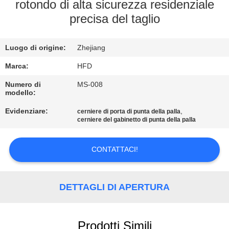
FABBRICA
rotondo di alta sicurezza residenziale
precisa del taglio
CONTROLLO
Luogo di origine:
Zhejiang
DI
QUALITÀ
Marca:
HFD
Numero di
MS-008
modello:
CONTATTICI
Evidenziare:
,
cerniere di porta di punta della palla
cerniere del gabinetto di punta della palla
NOTIZIE
CONTATTACI!
MAPPA
DEL
DETTAGLI DI APERTURA
SITO
Prodotti Simili