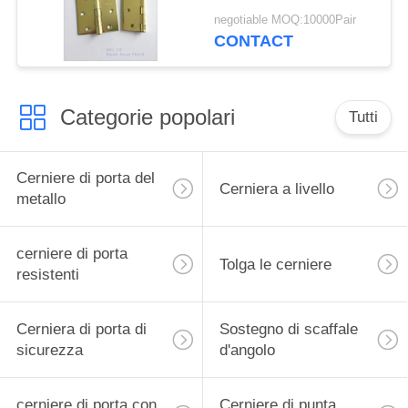
di punta della palla per
negotiable MOQ:10000Pair
la porta di legno
CONTACT
Categorie popolari
Tutti
Cerniere di porta del
Cerniera a livello
metallo
cerniere di porta
Tolga le cerniere
resistenti
Cerniera di porta di
Sostegno di scaffale
sicurezza
d'angolo
cerniere di porta con
Cerniere di punta