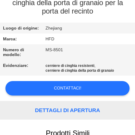
FABBRICA
cinghia della porta di granaio per la
porta del recinto
CONTROLLO
Luogo di origine:
Zhejiang
DI
QUALITÀ
Marca:
HFD
Numero di
MS-8501
modello:
CONTATTICI
Evidenziare:
,
cerniere di cinghia resistenti
cerniere di cinghia della porta di granaio
NOTIZIE
CONTATTACI!
MAPPA
DEL
DETTAGLI DI APERTURA
SITO
Prodotti Simili