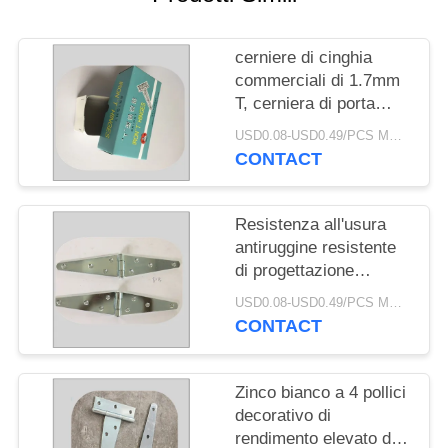
PRIVACY
POLICY
cerniere di cinghia
commerciali di 1.7mm
T, cerniera di porta
ornamentale del T del
USD0.08-USD0.49/PCS MOQ:bimettalico
recinto delle cerniere di
CONTACT
cinghia del portone
Resistenza all'usura
antiruggine resistente
di progettazione
moderna delle cerniere
USD0.08-USD0.49/PCS MOQ:bimettalico
di cinghia di alta
CONTACT
durevolezza
Zinco bianco a 4 pollici
decorativo di
rendimento elevato di