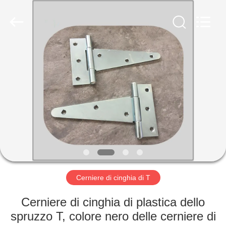
-
2026
PingHu
HongFengDa
Hardware
Factory.
All
Rights
CASA
Reserved.
PRODOTTI
VIDEO
CIRCA
NOI
Cerniere di cinghia di T
GIRO
Cerniere di cinghia di plastica dello
DELLA
spruzzo T, colore nero delle cerniere di