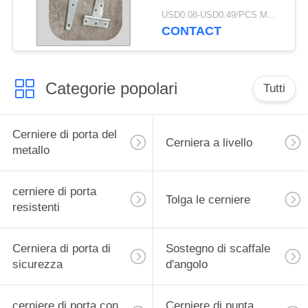
colore di Unpolish delle
USD0.08-USD0.49/PCS MOQ:bimettalico
cerniere di cinghia di T
CONTACT
placcato
Categorie popolari
Tutti
Cerniere di porta del
Cerniera a livello
metallo
cerniere di porta
Tolga le cerniere
resistenti
Cerniera di porta di
Sostegno di scaffale
sicurezza
d'angolo
cerniere di porta con
Cerniere di punta