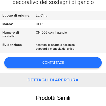
FABBRICA
decorativo dei sostegni di gancio
CONTROLLO
Luogo di origine:
La Cina
DI
Marca:
HFD
QUALITÀ
Numero di
CN-006 con il gancio
modello:
Evidenziare:
,
sostegni di scaffale del ghisa
CONTATTICI
supporti a mensola del ghisa
NOTIZIE
CONTATTACI!
MAPPA
DETTAGLI DI APERTURA
DEL
SITO
Prodotti Simili