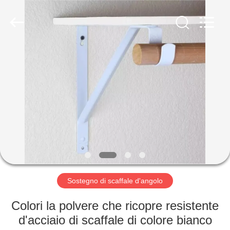
-
2026
PingHu
HongFengDa
Hardware
Factory.
All
Rights
CASA
Reserved.
PRODOTTI
VIDEO
CIRCA
NOI
Sostegno di scaffale d'angolo
GIRO
Colori la polvere che ricopre resistente
DELLA
d'acciaio di scaffale di colore bianco