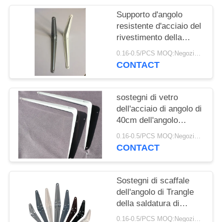
PRIVACY
Supporto d'angolo
POLICY
resistente d'acciaio del
rivestimento della
polvere di colore della
0.16-0.5/PCS MOQ:Negoziabile
ruggine del sostegno di
CONTACT
scaffale di colore grigio
anti
sostegni di vetro
dell'acciaio di angolo di
40cm dell'angolo
decorativo 50cm del
0.16-0.5/PCS MOQ:Negoziabile
supporto a mensola
CONTACT
Sostegni di scaffale
dell'angolo di Trangle
della saldatura di
acciaio del
0.16-0.5/PCS MOQ:Negoziabile