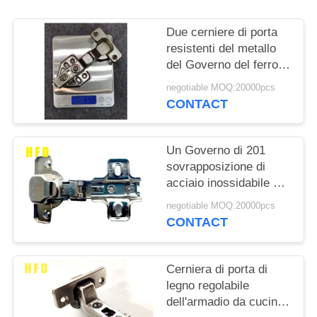
PRIVACY
POLICY
Due cerniere di porta
resistenti del metallo
del Governo del ferro
del foro SS201 lucidate
negotiable MOQ:20000pcs
CONTACT
Un Governo di 201
sovrapposizione di
acciaio inossidabile di
due fori munisce la
negotiable MOQ:20000pcs
profondità di cardini di
CONTACT
11.5mm
Cerniera di porta di
legno regolabile
dell'armadio da cucina