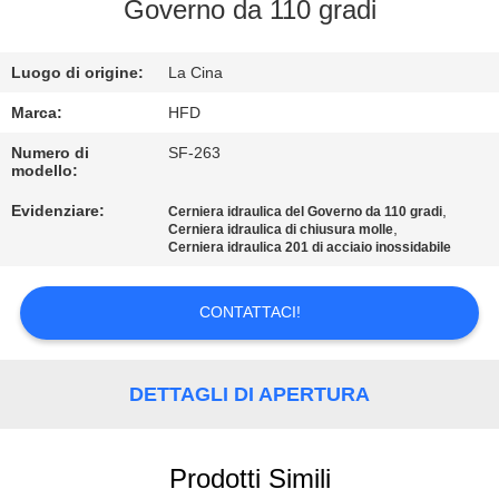
FABBRICA
Governo da 110 gradi
CONTROLLO
Luogo di origine:
La Cina
DI
Marca:
HFD
QUALITÀ
Numero di
SF-263
modello:
Evidenziare:
,
Cerniera idraulica del Governo da 110 gradi
CONTATTICI
,
Cerniera idraulica di chiusura molle
Cerniera idraulica 201 di acciaio inossidabile
NOTIZIE
CONTATTACI!
MAPPA
DEL
DETTAGLI DI APERTURA
SITO
Prodotti Simili