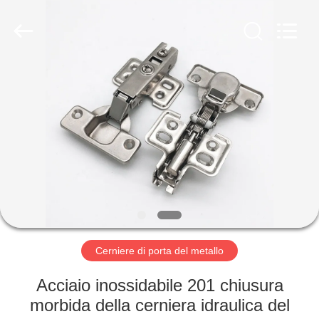
-
2026
PingHu
HongFengDa
Hardware
Factory.
All
Rights
CASA
Reserved.
PRODOTTI
VIDEO
CIRCA
NOI
Cerniere di porta del metallo
GIRO
Acciaio inossidabile 201 chiusura
DELLA
morbida della cerniera idraulica del