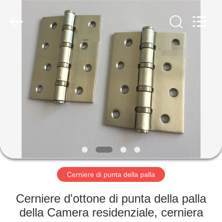
-
2026
PingHu
HongFengDa
Hardware
Factory.
All
Rights
CASA
Reserved.
PRODOTTI
VIDEO
CIRCA
NOI
Cerniere di punta della palla
GIRO
Cerniere d'ottone di punta della palla
DELLA
della Camera residenziale, cerniera