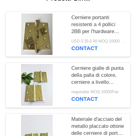
PRIVACY
POLICY
Cerniere portanti
resistenti a 4 pollici
2BB per l'hardware
della costruzione della
USD 0.35-0.99 MOQ:10000 COPPIE
finestra e della porta
CONTACT
Cerniere gialle di punta
della palla di colore,
cerniere a livello
resistenti del supporto
negotiable MOQ:10000Pair
altamente lucidate
CONTACT
Materiale d'acciaio del
metallo placcato ottone
delle cerniere di porta