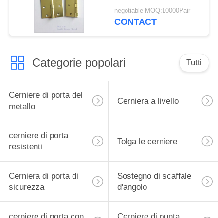
di punta della palla per
negotiable MOQ:10000Pair
la porta di legno
CONTACT
Categorie popolari
Tutti
Cerniere di porta del
Cerniera a livello
metallo
cerniere di porta
Tolga le cerniere
resistenti
Cerniera di porta di
Sostegno di scaffale
sicurezza
d'angolo
cerniere di porta con
Cerniere di punta