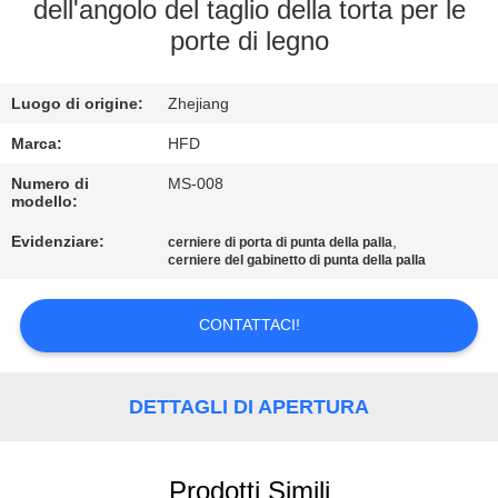
FABBRICA
dell'angolo del taglio della torta per le
porte di legno
CONTROLLO
Luogo di origine:
Zhejiang
DI
QUALITÀ
Marca:
HFD
Numero di
MS-008
modello:
CONTATTICI
Evidenziare:
,
cerniere di porta di punta della palla
cerniere del gabinetto di punta della palla
NOTIZIE
CONTATTACI!
MAPPA
DEL
DETTAGLI DI APERTURA
SITO
Prodotti Simili