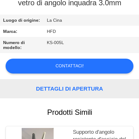
FABBRICA
vetro di angolo inquadra 3.0mm
CONTROLLO
Luogo di origine:
La Cina
DI
Marca:
HFD
QUALITÀ
Numero di
KS-005L
modello:
CONTATTICI
CONTATTACI!
NOTIZIE
DETTAGLI DI APERTURA
MAPPA
DEL
Prodotti Simili
SITO
Supporto d'angolo