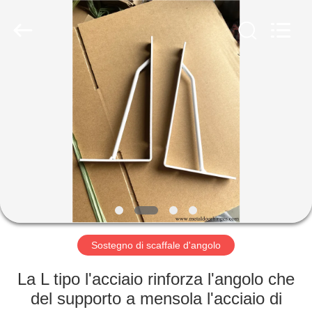
-
2026
PingHu
HongFengDa
Hardware
Factory.
All
Rights
CASA
Reserved.
PRODOTTI
VIDEO
CIRCA
NOI
Sostegno di scaffale d'angolo
GIRO
La L tipo l'acciaio rinforza l'angolo che
DELLA
del supporto a mensola l'acciaio di