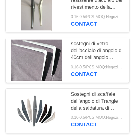
PRIVACY
resistente d'acciaio del
rivestimento della
POLICY
polvere di colore della
0.16-0.5/PCS MOQ:Negoziabile
ruggine del sostegno di
CONTACT
scaffale di colore grigio
anti
sostegni di vetro
dell'acciaio di angolo di
40cm dell'angolo
decorativo 50cm del
0.16-0.5/PCS MOQ:Negoziabile
supporto a mensola
CONTACT
Sostegni di scaffale
dell'angolo di Trangle
della saldatura di
acciaio del
0.16-0.5/PCS MOQ:Negoziabile
supermercato
CONTACT
spessore di 1.2mm - di